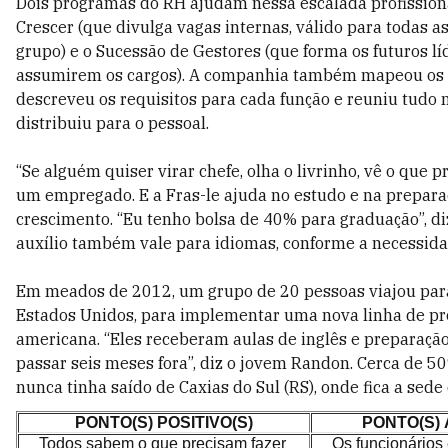
Dois programas do RH ajudam nessa escalada profissiona
Crescer (que divulga vagas internas, válido para todas 
grupo) e o Sucessão de Gestores (que forma os futuros lí
assumirem os cargos). A companhia também mapeou os c
descreveu os requisitos para cada função e reuniu tudo 
distribuiu para o pessoal.
“Se alguém quiser virar chefe, olha o livrinho, vê o que pre
um empregado. E a Fras-le ajuda no estudo e na prepara
crescimento. “Eu tenho bolsa de 40% para graduação”, di
auxílio também vale para idiomas, conforme a necessida
Em meados de 2012, um grupo de 20 pessoas viajou par
Estados Unidos, para implementar uma nova linha de pr
americana. “Eles receberam aulas de inglês e preparação
passar seis meses fora”, diz o jovem Randon. Cerca de 
nunca tinha saído de Caxias do Sul (RS), onde fica a sed
PONTO(S) POSITIVO(S)
PONTO(S)
Todos sabem o que precisam fazer
Os funcionário