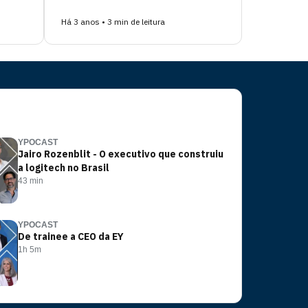
Há 3 anos • 3 min de leitura
YPOCAST
Jairo Rozenblit - O executivo que construiu
a logitech no Brasil
43 min
YPOCAST
De trainee a CEO da EY
1h 5m