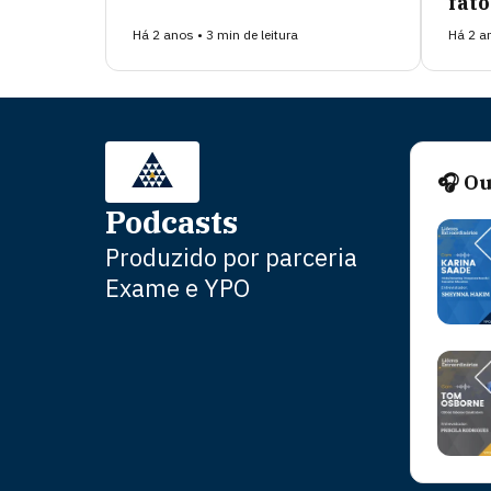
fato
Há 2 anos • 3 min de leitura
Há 2 an
🎧 O
Podcasts
Produzido por
parceria
Exame e YPO