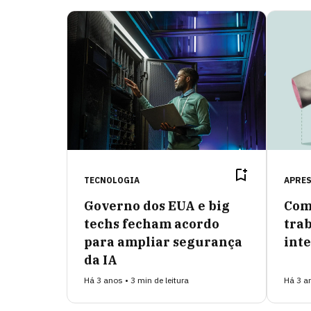
TECNOLOGIA
APRE
Governo dos EUA e big
Com
techs fecham acordo
trab
para ampliar segurança
inte
da IA
Há 3 anos • 3 min de leitura
Há 3 an