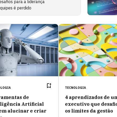
desafios para a liderança
quipes é perdido
OLOGIA
TECNOLOGIA
ramentas de
4 aprendizados de u
ligência Artificial
executivo que desafi
em alucinar e criar
os limites da gestão