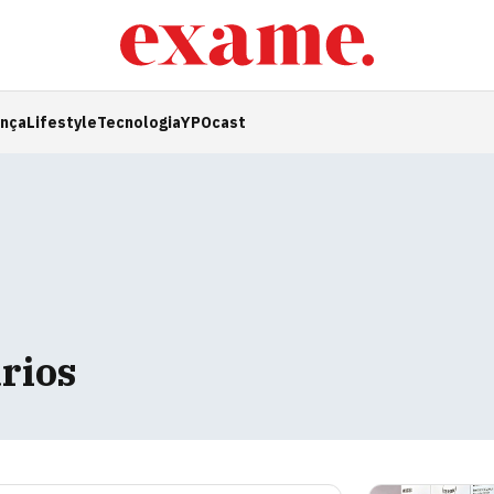
ança
Lifestyle
Tecnologia
YPOcast
rios