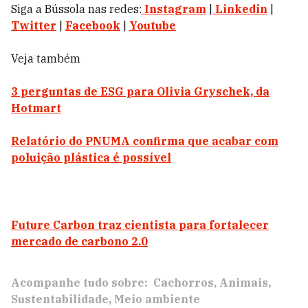
Siga a Bússola nas redes:
Instagram
|
Linkedin
|
Twitter
|
Facebook
|
Youtube
Veja também
3 perguntas de ESG para Olivia Gryschek, da
Hotmart
Relatório do PNUMA confirma que acabar com
poluição plástica é possível
Future Carbon traz cientista para fortalecer
mercado de carbono 2.0
Acompanhe tudo sobre:
Cachorros
Animais
Sustentabilidade
Meio ambiente