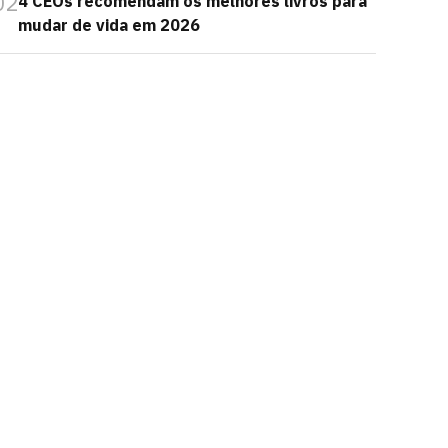
02
4 CEOs recomendam os melhores livros para
mudar de vida em 2026