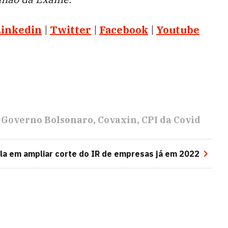
Linkedin
|
Twitter
|
Facebook
|
Youtube
Governo Bolsonaro
Covaxin
CPI da Covid
la em ampliar corte do IR de empresas já em 2022