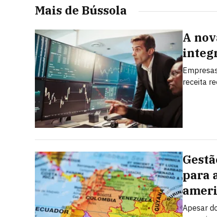
Mais de Bússola
A nov
integ
Empresas
receita r
Gestã
para 
amer
Apesar do