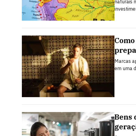
naturais 
investime
Como 
prepa
Marcas ap
em uma da
Bens 
geraç