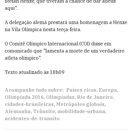
Stefan Henze, que tiveram a chance de dar adeus
aqui".
A delegação alemã prestará uma homenagem a Henze
na Vila Olímpica nesta terça-feira.
O Comitê Olímpico Internacional (COI) disse em
comunicado que "lamenta a morte de um verdadeiro
atleta olímpico".
Texto atualizado às 18h09
Acompanhe tudo sobre:
Países ricos
Europa
Olimpíada 2016
Olimpíadas
Rio de Janeiro
cidades-brasileiras
Metrópoles globais
Alemanha
Trânsito
mobilidade-urbana
acidentes-de-transito