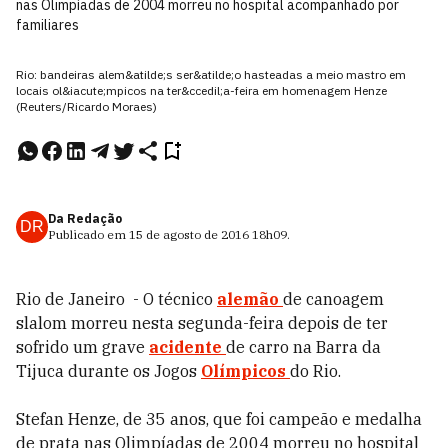
nas Olimpíadas de 2004 morreu no hospital acompanhado por
familiares
Rio: bandeiras alem&atilde;s ser&atilde;o hasteadas a meio mastro em
locais ol&iacute;mpicos na ter&ccedil;a-feira em homenagem Henze
(Reuters/Ricardo Moraes)
Da Redação
DR
Publicado em
15 de agosto de 2016
18h09
.
Rio de Janeiro - O técnico
alemão
de canoagem
slalom morreu nesta segunda-feira depois de ter
sofrido um grave
acidente
de carro na Barra da
Tijuca durante os Jogos
Olímpicos
do Rio.
Stefan Henze, de 35 anos, que foi campeão e medalha
de prata nas Olimpíadas de 2004 morreu no hospital