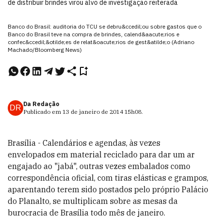
de distribuir brindes virou alvo de investigação reiterada
Banco do Brasil: auditoria do TCU se debru&ccedil;ou sobre gastos que o
Banco do Brasil teve na compra de brindes, calend&aacute;rios e
confec&ccedil;&otilde;es de relat&oacute;rios de gest&atilde;o (Adriano
Machado/Bloomberg News)
Da Redação
DR
Publicado em
13 de janeiro de 2014
15h08
.
Brasília - Calendários e agendas, às vezes
envelopados em material reciclado para dar um ar
engajado ao "jabá", outras vezes embalados como
correspondência oficial, com tiras elásticas e grampos,
aparentando terem sido postados pelo próprio Palácio
do Planalto, se multiplicam sobre as mesas da
burocracia de Brasília todo mês de janeiro.