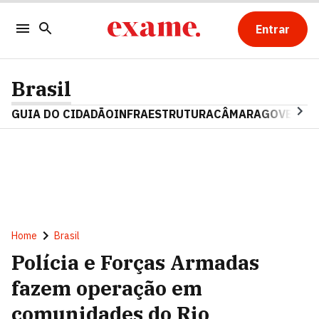
Entrar
Brasil
GUIA DO CIDADÃO
INFRAESTRUTURA
CÂMARA
GOVERNO 
Home
Brasil
Polícia e Forças Armadas
fazem operação em
comunidades do Rio