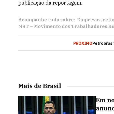
publicação da reportagem.
Acompanhe tudo sobre:
Empresas
refo
MST – Movimento dos Trabalhadores Ru
PRÓXIMO
Petrobras 
Mais de Brasil
Em no
anunc