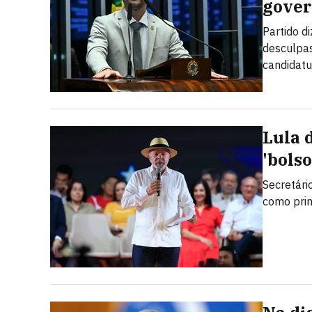
gover
Partido d
desculpas
candidatu
Lula 
'bolso
Secretári
como prin