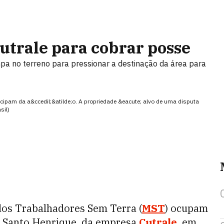
utrale para cobrar posse
a no terreno para pressionar a destinação da área para
ipam da a&ccedil;&atilde;o. A propriedade &eacute; alvo de uma disputa
sil)
dos Trabalhadores Sem Terra (
MST
) ocupam
a Santo Henrique, da empresa
Cutrale
, em