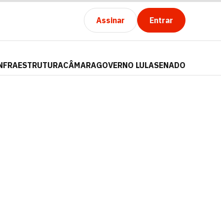
Assinar
Entrar
NFRAESTRUTURA
CÂMARA
GOVERNO LULA
SENADO