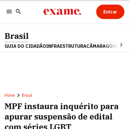
Entrar
Brasil
GUIA DO CIDADÃO
INFRAESTRUTURA
CÂMARA
GOVERNO 
Home
Brasil
MPF instaura inquérito para
apurar suspensão de edital
com séries LGBT