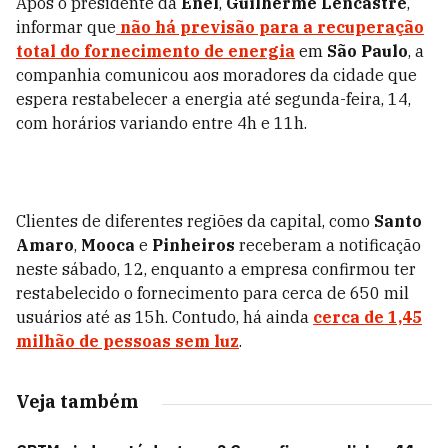
Após o presidente da
Enel
,
Guilherme Lencastre
,
informar que
não há previsão para a recuperação
total do fornecimento de energia
em
São Paulo
, a
companhia comunicou aos moradores da cidade que
espera restabelecer a energia até segunda-feira, 14,
com horários variando entre 4h e 11h.
Clientes de diferentes regiões da capital, como
Santo
Amaro
,
Mooca
e
Pinheiros
receberam a notificação
neste sábado, 12, enquanto a empresa confirmou ter
restabelecido o fornecimento para cerca de 650 mil
usuários até as 15h. Contudo, há ainda
cerca de 1,45
milhão de pessoas sem luz
.
Veja também