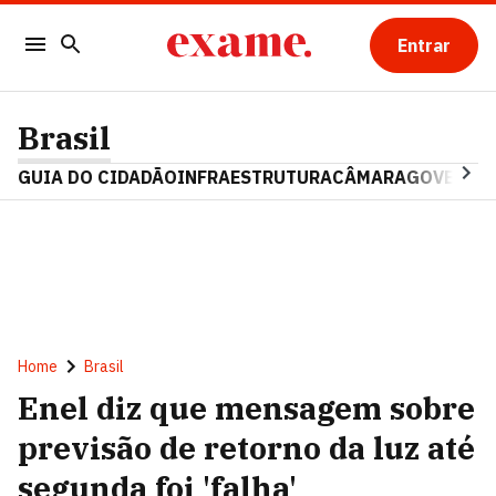
Entrar
Brasil
GUIA DO CIDADÃO
INFRAESTRUTURA
CÂMARA
GOVERNO 
Home
Brasil
Enel diz que mensagem sobre
previsão de retorno da luz até
segunda foi 'falha'