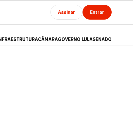
Assinar
Entrar
NFRAESTRUTURA
CÂMARA
GOVERNO LULA
SENADO