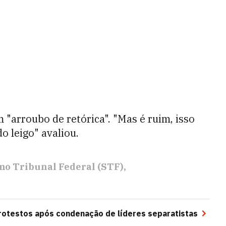
 "arroubo de retórica". "Mas é ruim, isso
o leigo" avaliou.
o Tribunal Federal (STF)
protestos após condenação de líderes separatistas