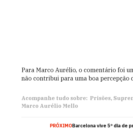
Para Marco Aurélio, o comentário foi um
não contribui para uma boa percepção d
Acompanhe tudo sobre:
Prisões
Suprem
Marco Aurélio Mello
PRÓXIMO
Barcelona vive 5º dia de 