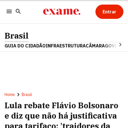
Entrar
Brasil
GUIA DO CIDADÃO
INFRAESTRUTURA
CÂMARA
GOVERNO 
Home
Brasil
Lula rebate Flávio Bolsonaro
e diz que não há justificativa
para tarifaço: 'traidores da