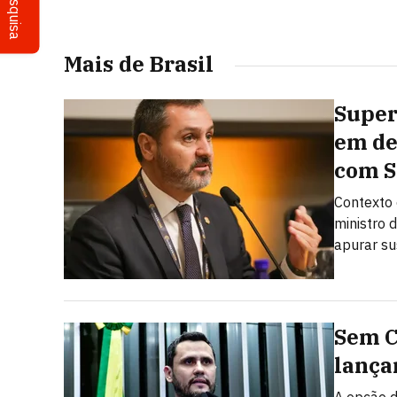
Pesquisa
Mais de Brasil
Super
em de
com 
Contexto 
ministro 
apurar su
Sem C
lança