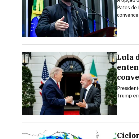
A opção d
Patos de 
convencer
Lula 
enten
conve
President
Trump em 
Ciclo