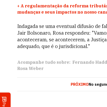
+
A regulamentação da reforma tributár
mudanças e seus impactos no nosso ca
Indagada se uma eventual difusão de fa
Jair Bolsonaro, Rosa respondeu: "Vamo
aconteceram, se acontecerem, a Justiça
adequado, que é o jurisdicional."
Acompanhe tudo sobre:
Fernando Had
Rosa Weber
PRÓXIMO
No segund