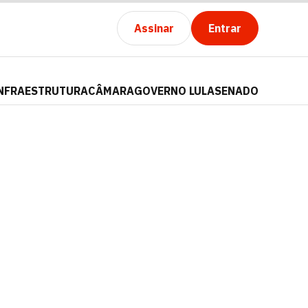
Assinar
Entrar
NFRAESTRUTURA
CÂMARA
GOVERNO LULA
SENADO