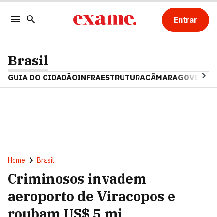
Entrar
Brasil
GUIA DO CIDADÃO
INFRAESTRUTURA
CÂMARA
GOVERNO 
Home
Brasil
Criminosos invadem
aeroporto de Viracopos e
roubam US$ 5 mi