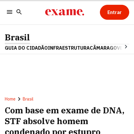
Entrar
Brasil
GUIA DO CIDADÃO
INFRAESTRUTURA
CÂMARA
GOVERNO 
Home
Brasil
Com base em exame de DNA,
STF absolve homem
condenado por estupro