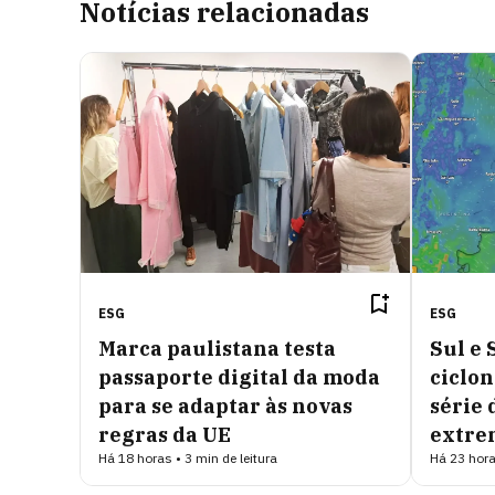
Notícias relacionadas
ESG
ESG
Marca paulistana testa
Sul e 
passaporte digital da moda
ciclo
para se adaptar às novas
série 
regras da UE
extre
Há 18 horas • 3 min de leitura
Há 23 hora