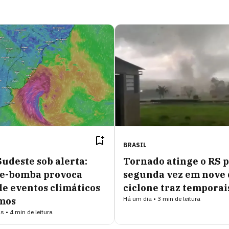
BRASIL
Sudeste sob alerta:
Tornado atinge o RS p
ne-bomba provoca
segunda vez em nove 
de eventos climáticos
ciclone traz temporai
Há um dia • 3 min de leitura
mos
s • 4 min de leitura