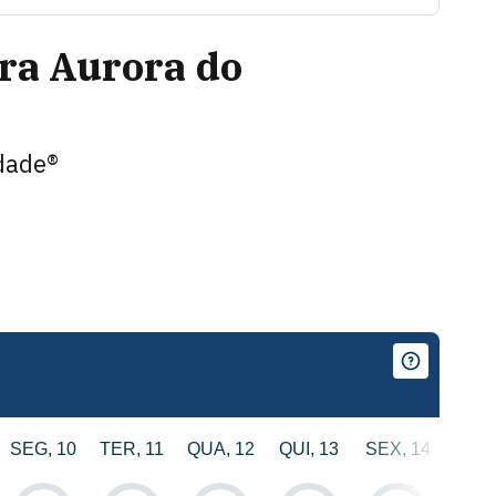
ara
Aurora do
dade®