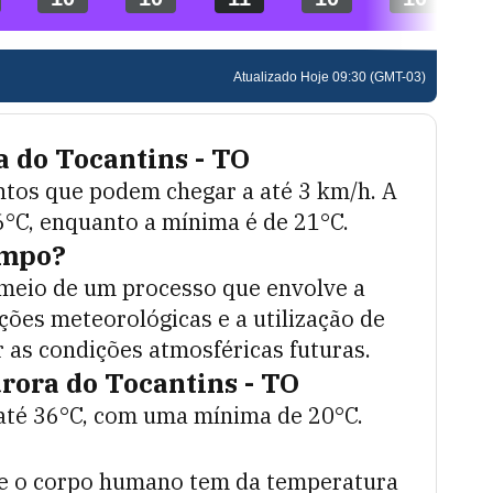
 do Tocantins - TO
ntos que podem chegar a até
3
km/h. A
6
°C, enquanto a mínima é de
21
°C.
empo?
 meio de um processo que envolve a
ções meteorológicas e a utilização de
as condições atmosféricas futuras.
rora do Tocantins - TO
até
36
°C, com uma mínima de
20
°C.
ue o corpo humano tem da temperatura