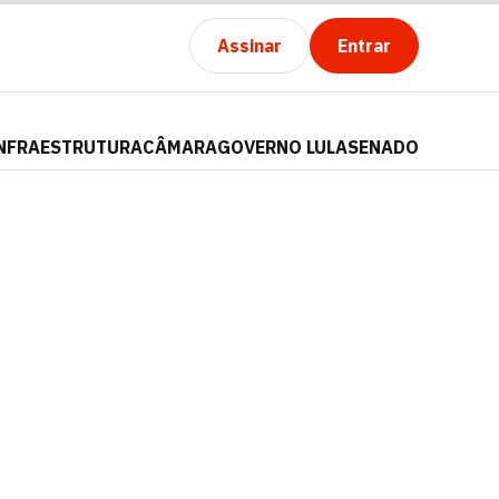
Assinar
Entrar
NFRAESTRUTURA
CÂMARA
GOVERNO LULA
SENADO