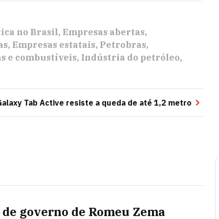
tica no Brasil
Empresas abertas
as
Empresas estatais
Petrobras
s e combustíveis
Indústria do petróleo
Galaxy Tab Active resiste a queda de até 1,2 metro
 de governo de Romeu Zema