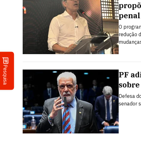
propõ
penal
O program
redução d
mudanças 
Pesquisa
PF ad
sobre
Defesa do
senador s