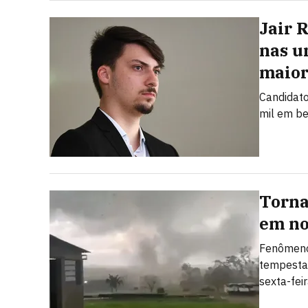
Jair 
nas u
maior
Candidato
mil em be
Torna
em no
Fenômeno
tempesta
sexta-fei