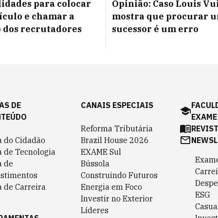
lidades para colocar
Opinião: Caso Louis Vu
ículo e chamar a
mostra que procurar 
 dos recrutadores
sucessor é um erro
AS DE
CANAIS ESPECIAIS
FACUL
NTEÚDO
EXAME
Reforma Tributária
REVIS
a do Cidadão
Brazil House 2026
NEWSL
a de Tecnologia
EXAME Sul
Exame
a de
Bússola
Carrei
estimentos
Construindo Futuros
Despe
 de Carreira
Energia em Foco
ESG
Investir no Exterior
Casua
Líderes