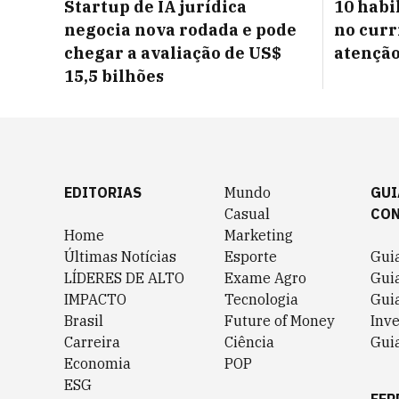
Startup de IA jurídica
10 habi
negocia nova rodada e pode
no curr
chegar a avaliação de US$
atenção
15,5 bilhões
EDITORIAS
Mundo
GUI
Casual
CO
Home
Marketing
Últimas Notícias
Esporte
Gui
LÍDERES DE ALTO
Exame Agro
Gui
IMPACTO
Tecnologia
Gui
Brasil
Future of Money
Inv
Carreira
Ciência
Guia
Economia
POP
ESG