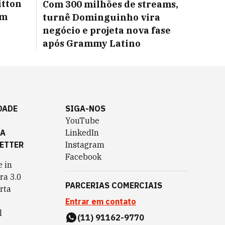
itton
Com 300 milhões de streams,
um
turnê Dominguinho vira
negócio e projeta nova fase
após Grammy Latino
DADE
SIGA-NOS
YouTube
TA
LinkedIn
ETTER
Instagram
Facebook
 in
ra 3.0
PARCERIAS COMERCIAIS
rta
Entrar em contato
l
(11) 91162-9770