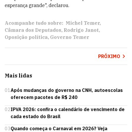
esperança grande", declarou.
Acompanhe tudo sobre:
Michel Temer
Câmara dos Deputados
Rodrigo Janot
Oposição política
Governo Temer
PRÓXIMO
Mais lidas
01
Após mudanças do governo na CNH, autoescolas
oferecem pacotes de R$ 240
02
IPVA 2026: confira o calendário de vencimento de
cada estado do Brasil
03
Quando começa o Carnaval em 2026? Veja