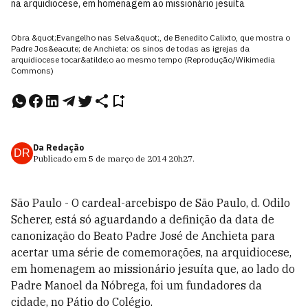
na arquidiocese, em homenagem ao missionário jesuíta
Obra &quot;Evangelho nas Selva&quot;, de Benedito Calixto, que mostra o
Padre Jos&eacute; de Anchieta: os sinos de todas as igrejas da
arquidiocese tocar&atilde;o ao mesmo tempo (Reprodução/Wikimedia
Commons)
Da Redação
DR
Publicado em
5 de março de 2014
20h27
.
São Paulo - O cardeal-arcebispo de São Paulo, d. Odilo
Scherer, está só aguardando a definição da data de
canonização do Beato Padre José de Anchieta para
acertar uma série de comemorações, na arquidiocese,
em homenagem ao missionário jesuíta que, ao lado do
Padre Manoel da Nóbrega, foi um fundadores da
cidade, no Pátio do Colégio.