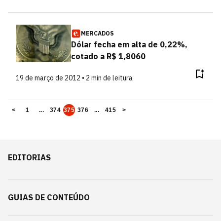
MERCADOS
Dólar fecha em alta de 0,22%,
cotado a R$ 1,8060
19 de março de 2012 • 2 min de leitura
<
1
...
374
375
376
...
415
>
EDITORIAS
GUIAS DE CONTEÚDO