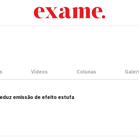
s
Vídeos
Colunas
Galer
reduz emissão de efeito estufa