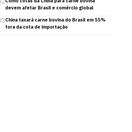
02
Como cotas da China para carne bovina
devem afetar Brasil e comércio global
03
China taxará carne bovina do Brasil em 55%
fora da cota de importação