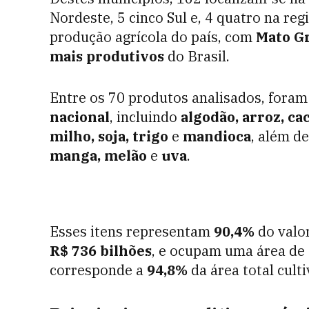
Nordeste, 5 cinco Sul e, 4 quatro na re
produção agrícola do país, com
Mato G
mais produtivos
do Brasil.
Entre os 70 produtos analisados, fora
nacional
, incluindo
algodão, arroz, cac
milho, soja, trigo
e
mandioca
, além d
manga, melão
e
uva
.
Esses itens representam
90,4%
do valor
R$ 736 bilhões
, e ocupam uma área de
corresponde a
94,8%
da área total culti