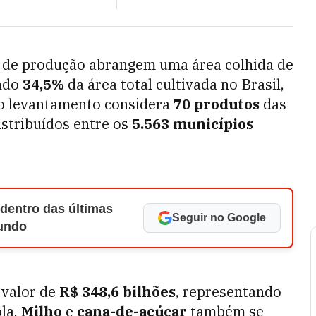
r de produção abrangem uma área colhida de
ando
34,5%
da área total cultivada no Brasil,
o levantamento considera
70 produtos
das
stribuídos entre os
5.563 municípios
 dentro das últimas
Seguir no Google
Mundo
 valor de
R$ 348,6 bilhões
, representando
ola.
Milho
e
cana-de-açúcar
também se