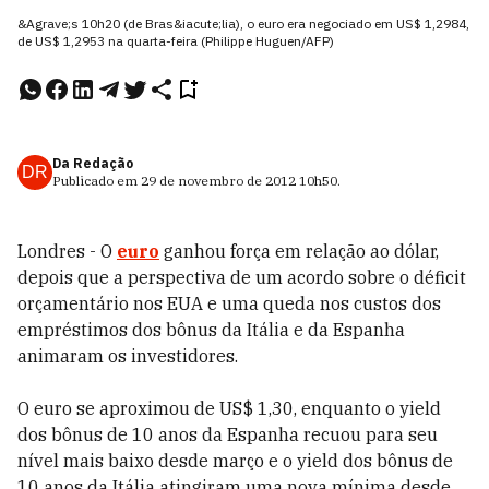
&Agrave;s 10h20 (de Bras&iacute;lia), o euro era negociado em US$ 1,2984,
de US$ 1,2953 na quarta-feira (Philippe Huguen/AFP)
Da Redação
DR
Publicado em
29 de novembro de 2012
10h50
.
Londres - O
euro
ganhou força em relação ao dólar,
depois que a perspectiva de um acordo sobre o déficit
orçamentário nos EUA e uma queda nos custos dos
empréstimos dos bônus da Itália e da Espanha
animaram os investidores.
O euro se aproximou de US$ 1,30, enquanto o yield
dos bônus de 10 anos da Espanha recuou para seu
nível mais baixo desde março e o yield dos bônus de
10 anos da Itália atingiram uma nova mínima desde