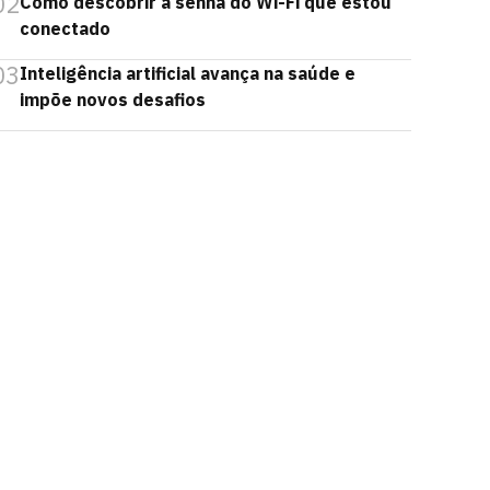
02
Como descobrir a senha do Wi-Fi que estou
conectado
03
Inteligência artificial avança na saúde e
impõe novos desafios