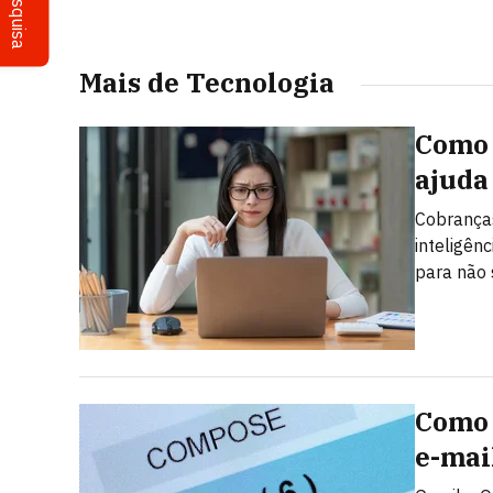
Pesquisa
Mais de Tecnologia
Como 
ajuda
Cobranças
inteligên
para não 
Como 
e-mai