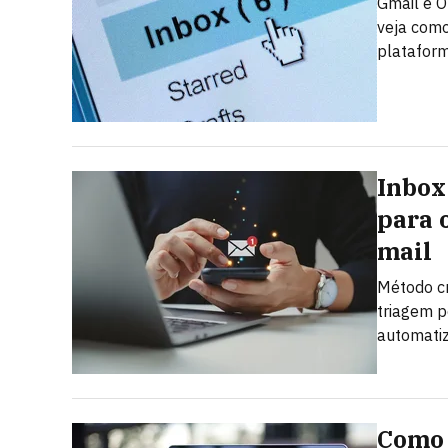
Gmail e O
veja como
plataform
Inbox
para 
mail
Método c
triagem p
automatiz
Como 