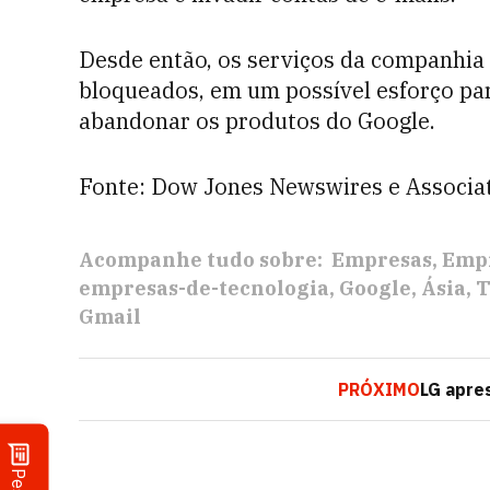
Desde então, os serviços da companhia
bloqueados, em um possível esforço par
abandonar os produtos do Google.
Fonte: Dow Jones Newswires e Associat
Acompanhe tudo sobre:
Empresas
Empr
empresas-de-tecnologia
Google
Ásia
T
Gmail
PRÓXIMO
LG apre