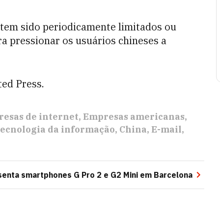
 tem sido periodicamente limitados ou
a pressionar os usuários chineses a
ed Press.
esas de internet
Empresas americanas
ecnologia da informação
China
E-mail
senta smartphones G Pro 2 e G2 Mini em Barcelona