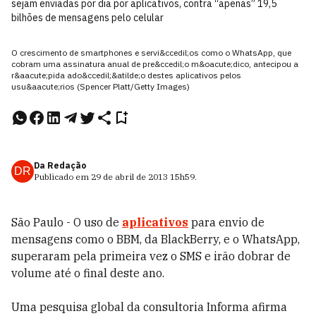
sejam enviadas por dia por aplicativos, contra “apenas” 19,5
bilhões de mensagens pelo celular
O crescimento de smartphones e servi&ccedil;os como o WhatsApp, que
cobram uma assinatura anual de pre&ccedil;o m&oacute;dico, antecipou a
r&aacute;pida ado&ccedil;&atilde;o destes aplicativos pelos
usu&aacute;rios (Spencer Platt/Getty Images)
Da Redação
DR
Publicado em
29 de abril de 2013
15h59
.
São Paulo - O uso de
aplicativos
para envio de
mensagens como o BBM, da BlackBerry, e o WhatsApp,
superaram pela primeira vez o SMS e irão dobrar de
volume até o final deste ano.
Uma pesquisa global da consultoria Informa afirma