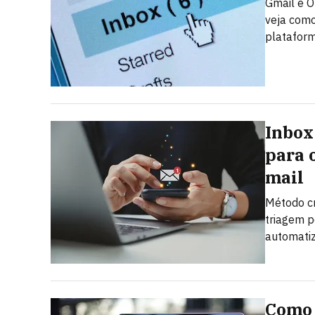
Gmail e O
veja como
plataform
Inbox
para 
mail
Método c
triagem p
automatiz
Como 