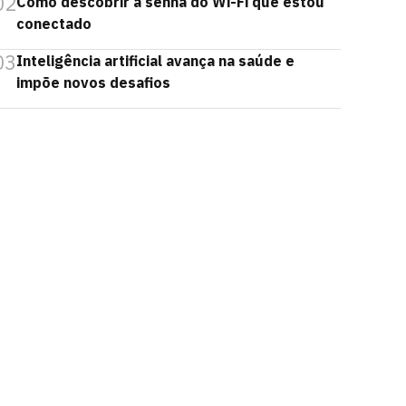
02
Como descobrir a senha do Wi-Fi que estou
conectado
03
Inteligência artificial avança na saúde e
impõe novos desafios