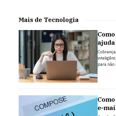
Mais de Tecnologia
Como 
ajuda
Cobranças
inteligên
para não 
Como 
e-mai