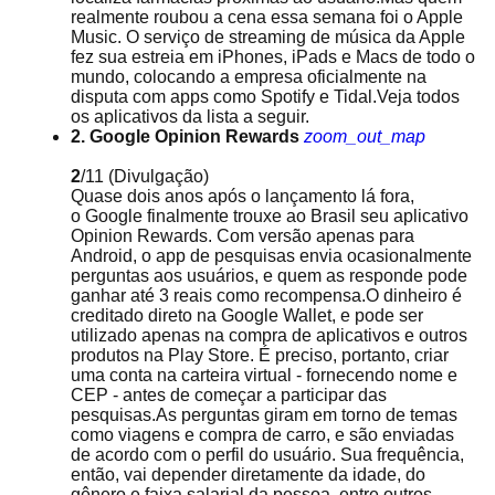
realmente roubou a cena essa semana foi o Apple
Music. O serviço de streaming de música da Apple
fez sua estreia em iPhones, iPads e Macs de todo o
mundo, colocando a empresa oficialmente na
disputa com apps como Spotify e Tidal.Veja todos
os aplicativos da lista a seguir.
2. Google Opinion Rewards
zoom_out_map
2
/11
(Divulgação)
Quase dois anos após o lançamento lá fora,
o Google finalmente trouxe ao Brasil seu aplicativo
Opinion Rewards. Com versão apenas para
Android, o app de pesquisas envia ocasionalmente
perguntas aos usuários, e quem as responde pode
ganhar até 3 reais como recompensa.O dinheiro é
creditado direto na Google Wallet, e pode ser
utilizado apenas na compra de aplicativos e outros
produtos na Play Store. É preciso, portanto, criar
uma conta na carteira virtual - fornecendo nome e
CEP - antes de começar a participar das
pesquisas.As perguntas giram em torno de temas
como viagens e compra de carro, e são enviadas
de acordo com o perfil do usuário. Sua frequência,
então, vai depender diretamente da idade, do
gênero e faixa salarial da pessoa, entre outros