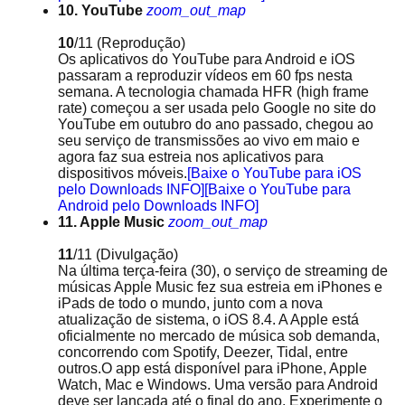
10. YouTube
zoom_out_map
10
/11
(Reprodução)
Os aplicativos do YouTube para Android e iOS
passaram a reproduzir vídeos em 60 fps nesta
semana. A tecnologia chamada HFR (high frame
rate) começou a ser usada pelo Google no site do
YouTube em outubro do ano passado, chegou ao
seu serviço de transmissões ao vivo em maio e
agora faz sua estreia nos aplicativos para
dispositivos móveis.
[Baixe o YouTube para iOS
pelo Downloads INFO]
[Baixe o YouTube para
Android pelo Downloads INFO]
11. Apple Music
zoom_out_map
11
/11
(Divulgação)
Na última terça-feira (30), o serviço de streaming de
músicas Apple Music fez sua estreia em iPhones e
iPads de todo o mundo, junto com a nova
atualização de sistema, o iOS 8.4. A Apple está
oficialmente no mercado de música sob demanda,
concorrendo com Spotify, Deezer, Tidal, entre
outros.O app está disponível para iPhone, Apple
Watch, Mac e Windows. Uma versão para Android
deve ser lançada até o final do ano. Experimente o