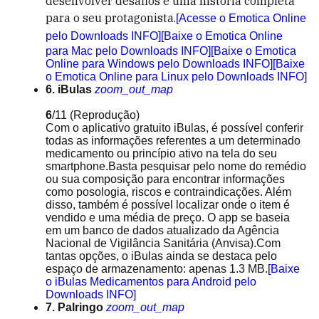
desenvolver desafios e uma história completa
para o seu protagonista.
[Acesse o Emotica Online
pelo Downloads INFO]
[Baixe o Emotica Online
para Mac pelo Downloads INFO]
[Baixe o Emotica
Online para Windows pelo Downloads INFO]
[Baixe
o Emotica Online para Linux pelo Downloads INFO]
6. iBulas
zoom_out_map
6
/11
(Reprodução)
Com o aplicativo gratuito iBulas, é possível conferir
todas as informações referentes a um determinado
medicamento ou princípio ativo na tela do seu
smartphone.Basta pesquisar pelo nome do remédio
ou sua composição para encontrar informações
como posologia, riscos e contraindicações. Além
disso, também é possível localizar onde o item é
vendido e uma média de preço. O app se baseia
em um banco de dados atualizado da Agência
Nacional de Vigilância Sanitária (Anvisa).Com
tantas opções, o iBulas ainda se destaca pelo
espaço de armazenamento: apenas 1.3 MB.
[Baixe
o iBulas Medicamentos para Android pelo
Downloads INFO]
7. Palringo
zoom_out_map