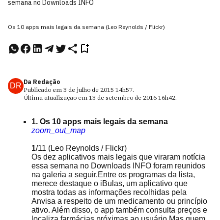
semana no Downloads INFO
Os 10 apps mais legais da semana (Leo Reynolds / Flickr)
Da Redação
DR
Publicado em
3 de julho de 2015
14h57
.
Última atualização em
13 de setembro de 2016
16h42
.
1. Os 10 apps mais legais da semana
zoom_out_map
1
/11
(Leo Reynolds / Flickr)
Os dez aplicativos mais legais que viraram notícia
essa semana no Downloads INFO foram reunidos
na galeria a seguir.Entre os programas da lista,
merece destaque o iBulas, um aplicativo que
mostra todas as informações recolhidas pela
Anvisa a respeito de um medicamento ou princípio
ativo. Além disso, o app também consulta preços e
localiza farmácias próximas ao usuário.Mas quem