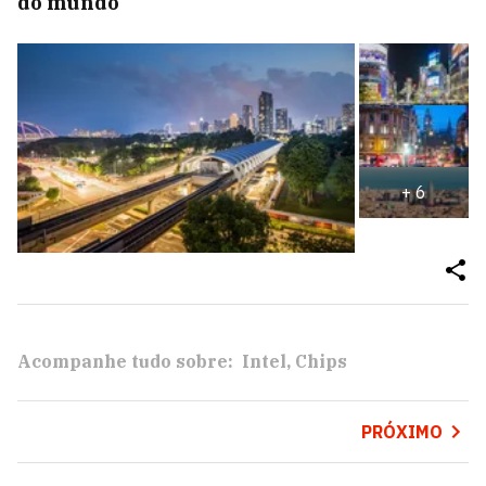
do mundo
+
6
Acompanhe tudo sobre:
Intel
Chips
PRÓXIMO