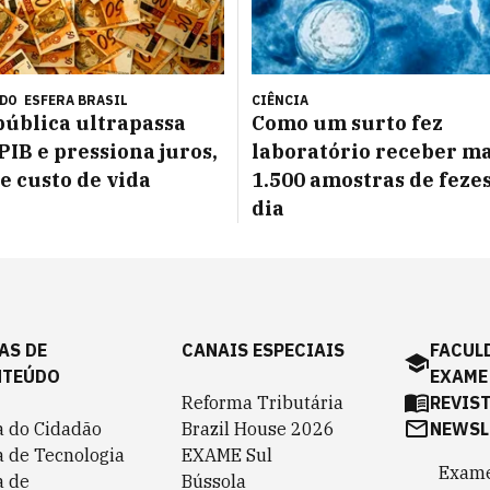
ÚDO
ESFERA BRASIL
CIÊNCIA
pública ultrapassa
Como um surto fez
PIB e pressiona juros,
laboratório receber ma
 e custo de vida
1.500 amostras de feze
dia
AS DE
CANAIS ESPECIAIS
FACUL
NTEÚDO
EXAME
Reforma Tributária
REVIS
a do Cidadão
Brazil House 2026
NEWSL
a de Tecnologia
EXAME Sul
Exame
a de
Bússola