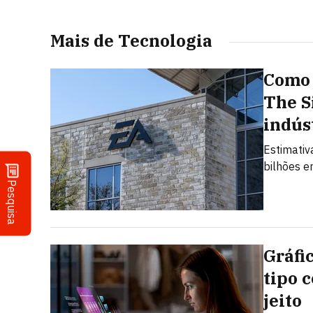
Mais de Tecnologia
Como 
The S
indús
Estimativ
bilhões e
Pesquisa
Gráfi
tipo 
jeito