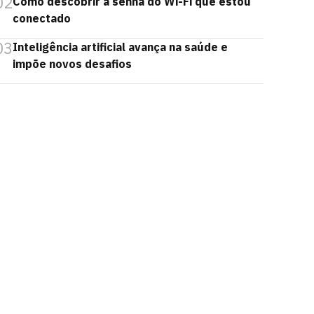
02
Como descobrir a senha do Wi-Fi que estou
conectado
03
Inteligência artificial avança na saúde e
impõe novos desafios