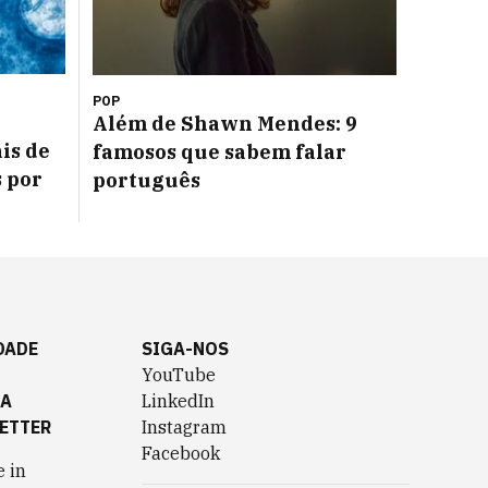
POP
Além de Shawn Mendes: 9
is de
famosos que sabem falar
s por
português
DADE
SIGA-NOS
YouTube
TA
LinkedIn
ETTER
Instagram
Facebook
 in