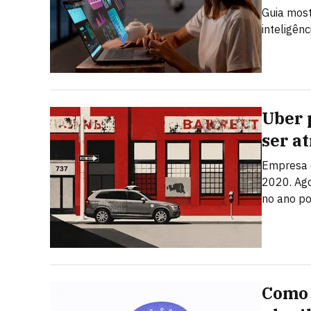
Guia most
inteligênc
Uber 
ser a
Empresa q
2020. Ago
no ano po
Como 