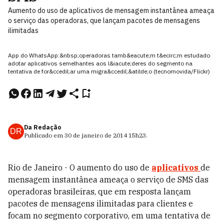
Aumento do uso de aplicativos de mensagem instantânea ameaça
o serviço das operadoras, que lançam pacotes de mensagens
ilimitadas
App do WhatsApp:&nbsp;operadoras tamb&eacute;m t&ecirc;m estudado
adotar aplicativos semelhantes aos l&iacute;deres do segmento na
tentativa de for&ccedil;ar uma migra&ccedil;&atilde;o (tecnomovida/Flickr)
Da Redação
DR
Publicado em
30 de janeiro de 2014
15h23
.
Rio de Janeiro - O aumento do uso de
aplicativos
de
mensagem instantânea ameaça o serviço de SMS das
operadoras brasileiras, que em resposta lançam
pacotes de mensagens ilimitadas para clientes e
focam no segmento corporativo, em uma tentativa de