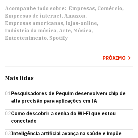
Acompanhe tudo sobre:
Empresas
Comércio
Empresas de internet
Amazon
Empresas americanas
lojas-online
Indústria da música
Arte
Música
Entretenimento
Spotify
PRÓXIMO
Mais lidas
01
Pesquisadores de Pequim desenvolvem chip de
alta precisão para aplicações em IA
02
Como descobrir a senha do Wi-Fi que estou
conectado
03
Inteligência artificial avança na saúde e impõe