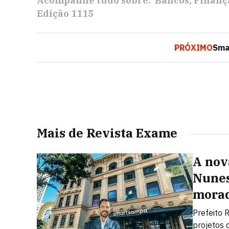
Acompanhe tudo sobre:
Bancos
Finanç
Edição 1115
PRÓXIMO
Smar
Mais de Revista Exame
A nov
Nunes
morad
Prefeito 
projetos 