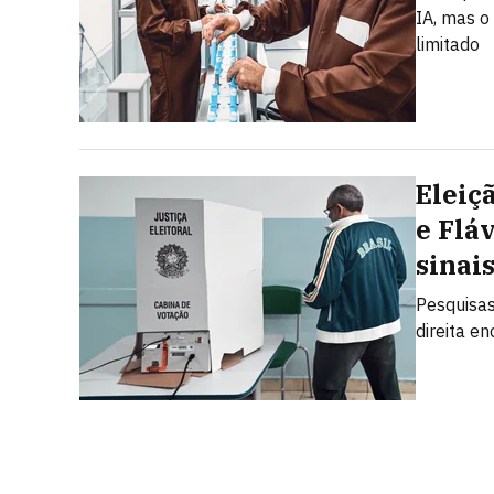
IA, mas o
limitado
Eleiç
e Flá
sinai
Pesquisas
direita e