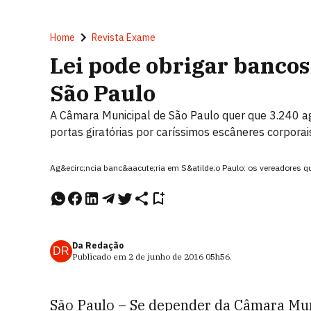
Home
Revista Exame
Lei pode obrigar bancos
São Paulo
A Câmara Municipal de São Paulo quer que 3.240 a
portas giratórias por caríssimos escâneres corporai
Ag&ecirc;ncia banc&aacute;ria em S&atilde;o Paulo: os vereadores qu
Da Redação
DR
Publicado em
2 de junho de 2016
05h56
.
São Paulo – Se depender da Câmara Mun