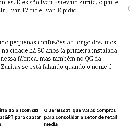
ntes. Eles são Ivan Estevam Zurita, o pai, e
r., Ivan Fábio e Ivan Elpídio.
do pequenas confusões ao longo dos anos,
na cidade há 80 anos (a primeira instalada
s nessa fábrica, mas também no QG da
 Zuritas se está falando quando o nome é
io do bitcoin diz
O Jereissati que vai às compras
atGPT para captar
para consolidar o setor de retail
s
media