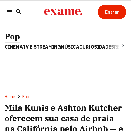
Entrar
Pop
CINEMA
TV E STREAMING
MÚSICA
CURIOSIDADES
REALIT
Home
Pop
Mila Kunis e Ashton Kutcher
oferecem sua casa de praia
na Califórnia pelo Airbnb — e