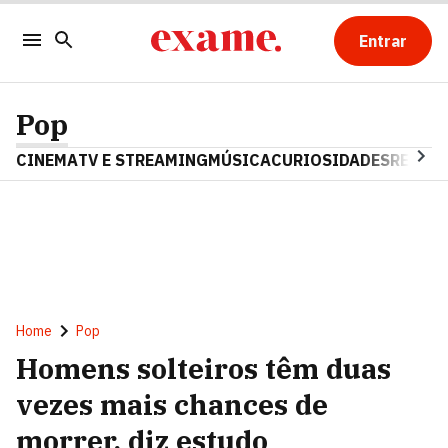
Entrar
Pop
CINEMA
TV E STREAMING
MÚSICA
CURIOSIDADES
REALIT
Home
Pop
Homens solteiros têm duas
vezes mais chances de
morrer, diz estudo