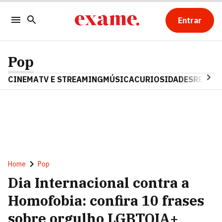
Entrar
Pop
CINEMA
TV E STREAMING
MÚSICA
CURIOSIDADES
REALIT
Home
Pop
Dia Internacional contra a
Homofobia: confira 10 frases
sobre orgulho LGBTQIA+