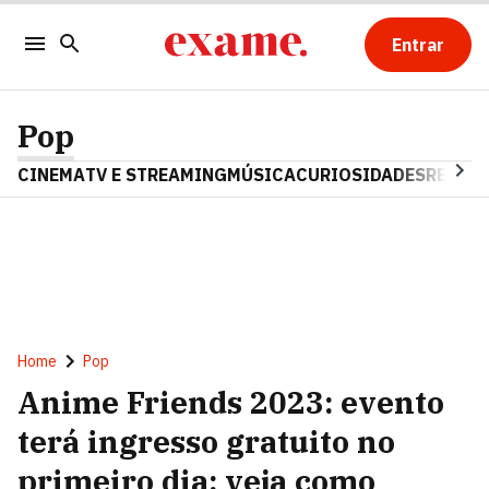
Entrar
Pop
CINEMA
TV E STREAMING
MÚSICA
CURIOSIDADES
REALIT
Home
Pop
Anime Friends 2023: evento
terá ingresso gratuito no
primeiro dia; veja como