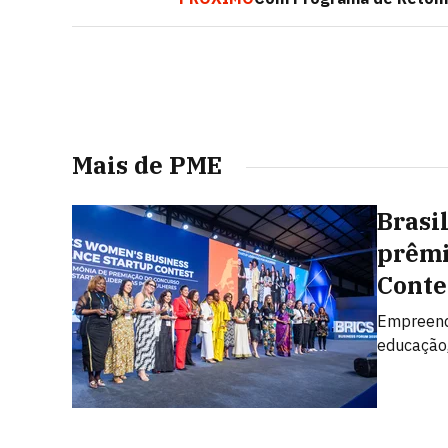
Mais de PME
Brasi
prêmi
Conte
Empreend
educação,