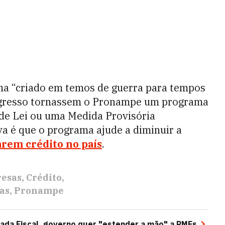
ma “criado em temos de guerra para tempos
ongresso tornassem o Pronampe um programa
o de Lei ou uma Medida Provisória
va é que o programa ajude a diminuir a
arem crédito no país
.
esas
Crédito
as
Pronampe
da Fiscal, governo quer "estender a mão" a PMEs