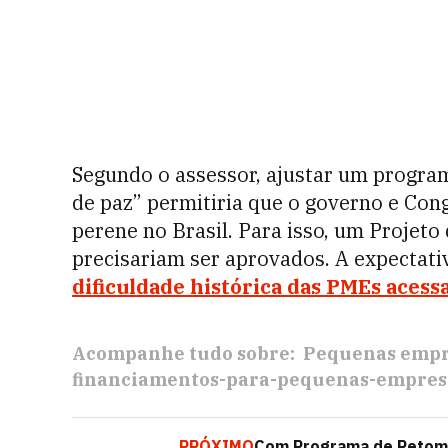
Segundo o assessor, ajustar um progra
de paz” permitiria que o governo e C
perene no Brasil. Para isso, um Projet
precisariam ser aprovados. A expectati
dificuldade histórica das PMEs acess
Acompanhe tudo sobre:
Pequenas empr
financiamentos-para-pequenas-empres
PRÓXIMO
Com Programa de Retoma