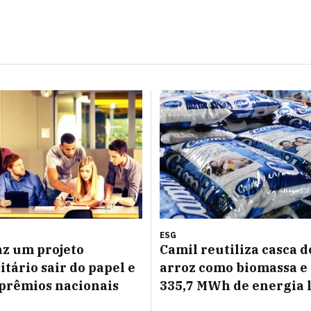
ESG
az um projeto
Camil reutiliza casca d
itário sair do papel e
arroz como biomassa e
prêmios nacionais
335,7 MWh de energia 