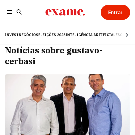
Entrar
INVEST
NEGÓCIOS
ELEIÇÕES 2026
INTELIGÊNCIA ARTIFICIAL
ESG
RE
Notícias sobre gustavo-
cerbasi