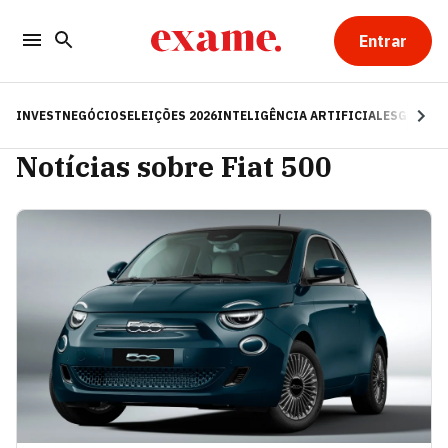
Entrar
INVEST
NEGÓCIOS
ELEIÇÕES 2026
INTELIGÊNCIA ARTIFICIAL
ESG
RE
Notícias sobre Fiat 500