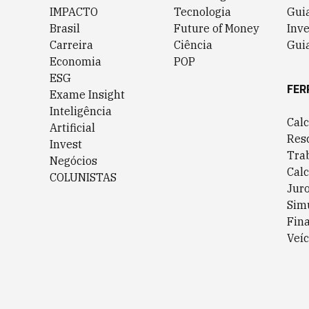
IMPACTO
Tecnologia
Gui
Brasil
Future of Money
Inv
Carreira
Ciência
Guia
Economia
POP
ESG
FER
Exame Insight
Inteligência
Cal
Artificial
Res
Invest
Tra
Negócios
Cal
COLUNISTAS
Jur
Sim
Fin
Veíc