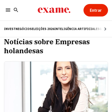
Entrar
INVEST
NEGÓCIOS
ELEIÇÕES 2026
INTELIGÊNCIA ARTIFICIAL
ESG
RE
Notícias sobre Empresas
holandesas