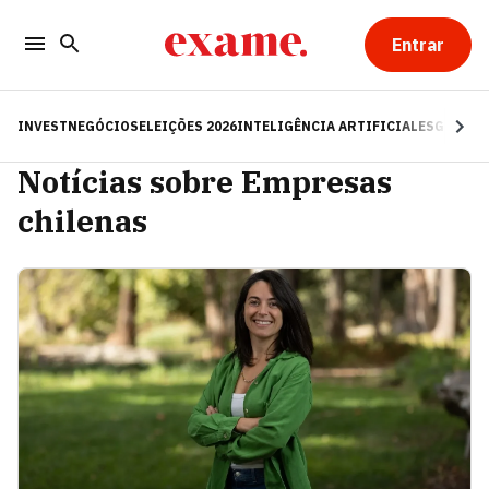
Entrar
INVEST
NEGÓCIOS
ELEIÇÕES 2026
INTELIGÊNCIA ARTIFICIAL
ESG
RE
Notícias sobre Empresas
chilenas