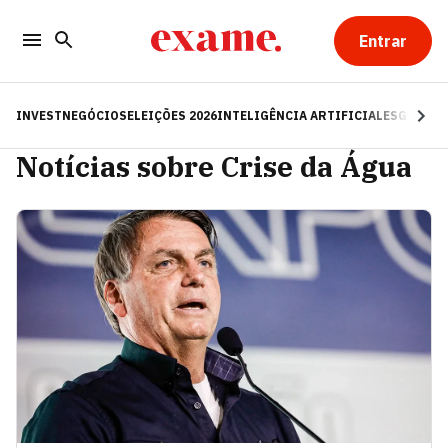
Entrar
INVEST
NEGÓCIOS
ELEIÇÕES 2026
INTELIGÊNCIA ARTIFICIAL
ESG
RE
Notícias sobre Crise da Água