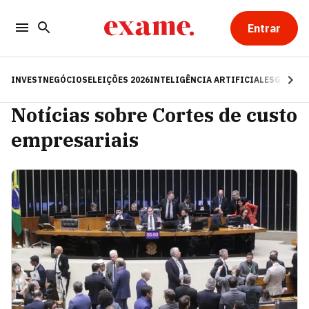
Entrar
INVEST
NEGÓCIOS
ELEIÇÕES 2026
INTELIGÊNCIA ARTIFICIAL
ESG
RE
Notícias sobre Cortes de custo
empresariais