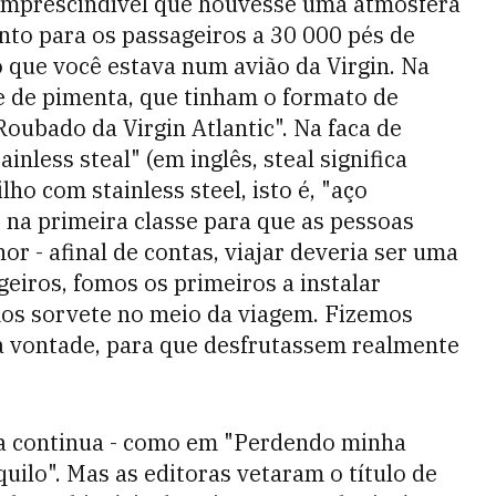
a imprescindível que houvesse uma atmosfera
nto para os passageiros a 30 000 pés de
 que você estava num avião da Virgin. Na
te de pimenta, que tinham o formato de
ubado da Virgin Atlantic". Na faca de
inless steal" (em inglês, steal significa
ho com stainless steel, isto é, "aço
 na primeira classe para que as pessoas
 - afinal de contas, viajar deveria ser uma
geiros, fomos os primeiros a instalar
mos sorvete no meio da viagem. Fizemos
 à vontade, para que desfrutassem realmente
ira continua - como em "Perdendo minha
uilo". Mas as editoras vetaram o título de