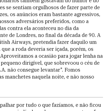
ncionários também gostavam do humor e do
es se sentiam orgulhosos de fazer parte de
zes, os anúncios eram bastante agressivos,
ossos adversários preferidos, como a
as contra ela aconteceu no dia da
nte de Londres, no final da década de 90. A
itish Airways, pretendia fazer daquilo um
ue a roda deveria ser içada, porém, os
Aproveitamos a ocasião para jogar lenha na
equeno dirigível, que sobrevoou o céu de
B.A. não consegue levantar". Fomos
as manchetes naquela noite, e não nosso
alhar por tudo o que fazíamos, e não ficou