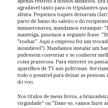
apenas restrito a nossos anúncios. Er
agradável tanto para os tripulantes qua
altura. Pequenos toques deixavam claro
parte de baixo do saleiro e do recipien
miniaeronaves, mandamos estampar: "Ro
manteiga, pusemos a seguinte frase: "Sta
"roubar". Aqui a empresa fez um trocadil
inoxidável"). Mandamos instalar um bar
pudessem conversar e se conhecer melhor
coisa prazerosa. Para entreter os passa
aparelhos de TV nas poltronas. Servía
todo o possível para deixar as pessoas
do voo.
Nos títulos de meus livros, a brincade
virgindade" ou "Dane-se, vamos fazer aq