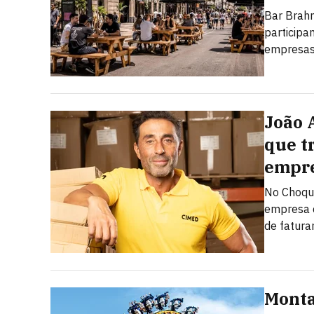
Bar Brahm
particip
empresas,
João 
que t
empre
No Choque
empresa d
de fatur
Monta