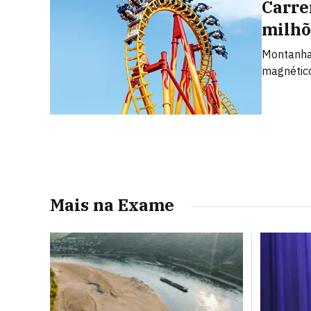
Carre
milhõ
Montanha-
magnétic
Mais na Exame