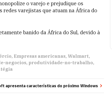
monopolize o varejo e prejudique os
s redes varejistas que atuam na África do
tamente banido da África do Sul, devido à
ércio
Empresas americanas
Walmart
de-negocios
produtividade-no-trabalho
atégia
oft apresenta características do próximo Windows