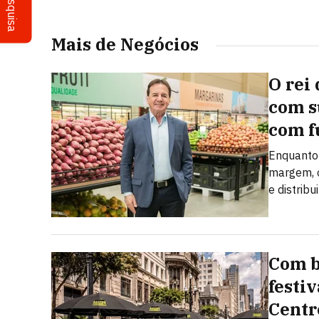
Pesquisa
Mais de Negócios
O rei 
com s
com f
Enquanto 
margem, o
e distribu
Com b
festi
Centr