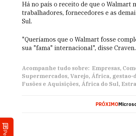
Há no país o receito de que o Walmart 
trabalhadores, fornecedores e as demai
Sul.
"Queríamos que o Walmart fosse comple
sua "fama" internacional", disse Craven.
Acompanhe tudo sobre:
Empresas
Com
Supermercados
Varejo
África
gestao-
Fusões e Aquisições
África do Sul
Estr
PRÓXIMO
Micros