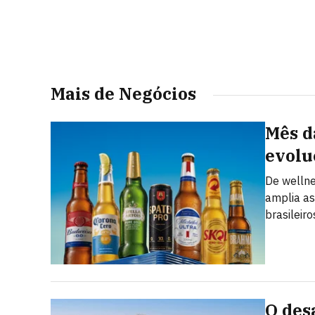
Mais de Negócios
Mês d
evolu
De welln
amplia as
brasileiro
O des