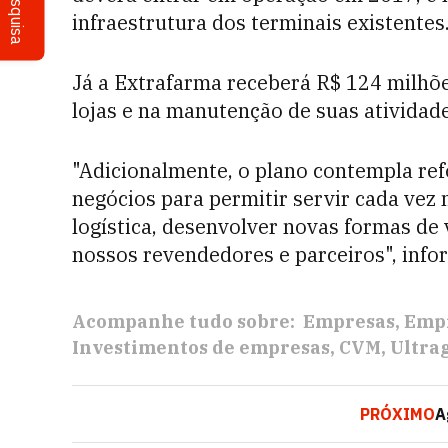
Pesquisa
infraestrutura dos terminais existentes
Já a Extrafarma receberá R$ 124 milhõe
lojas e na manutenção de suas atividade
"Adicionalmente, o plano contempla re
negócios para permitir servir cada vez 
logística, desenvolver novas formas de
nossos revendedores e parceiros", info
Acompanhe tudo sobre:
Empresas
Empr
Investimentos de empresas
CVM
Ultra
PRÓXIMO
A