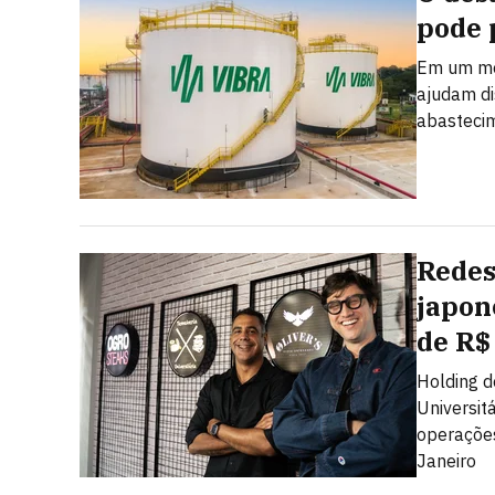
pode 
Em um mer
ajudam dis
abastecim
Redes
japon
de R$
Holding d
Universit
operações
Janeiro