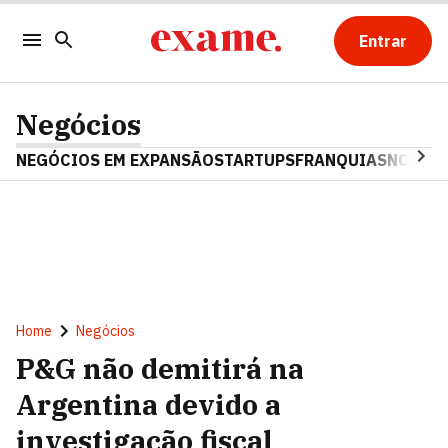
Entrar
Negócios
NEGÓCIOS EM EXPANSÃO
STARTUPS
FRANQUIAS
NOSTAL
Home
Negócios
P&G não demitirá na
Argentina devido a
investigação fiscal