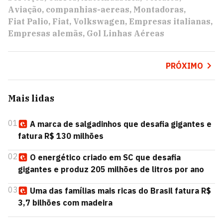
Aviação
companhias-aereas
Montadoras
Fiat Palio
Fiat
Volkswagen
Empresas italianas
Empresas alemãs
Gol Linhas Aéreas
PRÓXIMO
Mais lidas
01
A marca de salgadinhos que desafia gigantes e
fatura R$ 130 milhões
02
O energético criado em SC que desafia
gigantes e produz 205 milhões de litros por ano
03
Uma das famílias mais ricas do Brasil fatura R$
3,7 bilhões com madeira